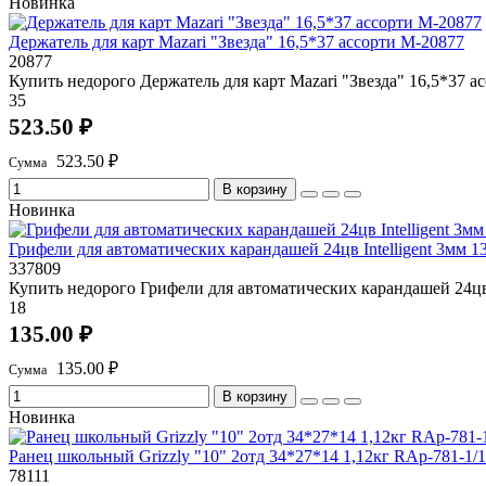
Новинка
Держатель для карт Mazari "Звезда" 16,5*37 ассорти М-20877
20877
Купить недорого Держатель для карт Mazari "Звезда" 16,5*37 а
35
523.50 ₽
523.50 ₽
В корзину
Новинка
Грифели для автоматических карандашей 24цв Intelligent 3мм 
337809
Купить недорого Грифели для автоматических карандашей 24цв 
18
135.00 ₽
135.00 ₽
В корзину
Новинка
Ранец школьный Grizzly "10" 2отд 34*27*14 1,12кг RAp-781-1/1
78111