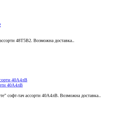
ассорти 48Т5В2. Возможна доставка..
орти 40А4лВ
те" софт-тач ассорти 40А4лВ. Возможна доставка..