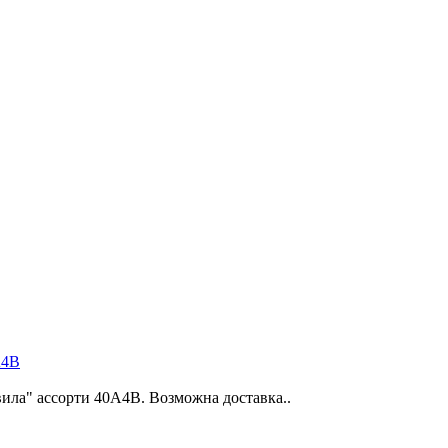
А4В
вила" ассорти 40А4В. Возможна доставка..