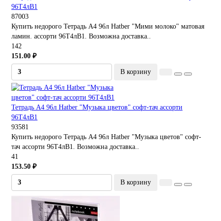
96Т4лВ1
87003
Купить недорого Тетрадь А4 96л Hatber "Мими молоко" матовая
ламин. ассорти 96Т4лВ1. Возможна доставка..
142
151.00 ₽
В корзину
Тетрадь А4 96л Hatber "Музыка цветов" софт-тач ассорти
96Т4лВ1
93581
Купить недорого Тетрадь А4 96л Hatber "Музыка цветов" софт-
тач ассорти 96Т4лВ1. Возможна доставка..
41
153.50 ₽
В корзину