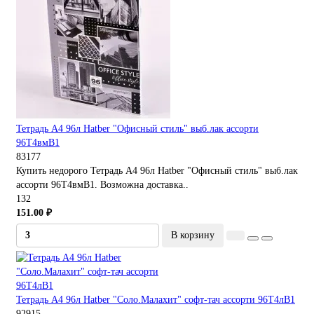
Тетрадь А4 96л Hatber "Офисный стиль" выб.лак ассорти
96Т4вмВ1
83177
Купить недорого Тетрадь А4 96л Hatber "Офисный стиль" выб.лак
ассорти 96Т4вмВ1. Возможна доставка..
132
151.00 ₽
В корзину
Тетрадь А4 96л Hatber "Соло.Малахит" софт-тач ассорти 96Т4лВ1
92915