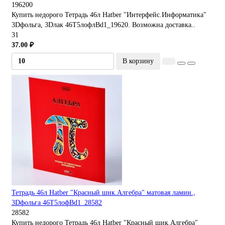
196200
Купить недорого Тетрадь 46л Hatber "Интерфейс.Информатика"
3Dфольга, 3Dлак 46Т5лофлBd1_19620. Возможна доставка..
31
37.00 ₽
В корзину
Тетрадь 46л Hatber "Красный шик.Алгебра" матовая ламин.,
3Dфольга 46Т5лофBd1_28582
28582
Купить недорого Тетрадь 46л Hatber "Красный шик.Алгебра"