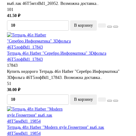
выб.лак 46Т5мтлBd1_26952. Возможна доставка..
101
41.50 ₽
В корзину
Тетрадь 46л Hatber "Серебро.Информатика" 3Dфольга
46Т5лофBd1_17843
17843
Купить недорого Тетрадь 46л Hatber "Серебро.Информатика"
3Dфольга 46Т5лофBd1_17843. Возможна доставка..
51
30.00 ₽
В корзину
Тетрадь 48л Hatber "Modern style.Геометрия" выб.лак
48Т5вмBd1_19854