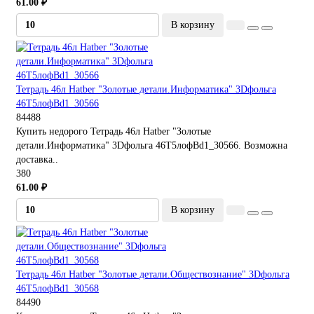
61.00 ₽
В корзину
Тетрадь 46л Hatber "Золотые детали.Информатика" 3Dфольга
46Т5лофBd1_30566
84488
Купить недорого Тетрадь 46л Hatber "Золотые
детали.Информатика" 3Dфольга 46Т5лофBd1_30566. Возможна
доставка..
380
61.00 ₽
В корзину
Тетрадь 46л Hatber "Золотые детали.Обществознание" 3Dфольга
46Т5лофBd1_30568
84490