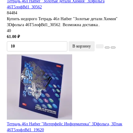
Тетрадь 46л Hatber "Золотые детали.Химия" 3Dфольга
46Т5лофBd1_30562
84484
Купить недорого Тетрадь 46л Hatber "Золотые детали.Химия"
3Dфольга 46Т5лофBd1_30562. Возможна доставка..
40
61.00 ₽
В корзину
Тетрадь 46л Hatber "Интерфейс.Информатика" 3Dфольга, 3Dлак
46Т5лофлBd1_19620