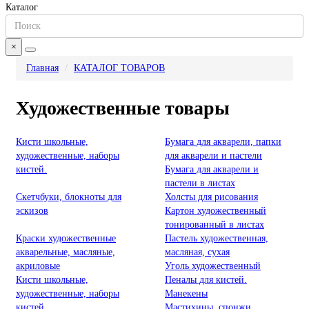
Каталог
×
Главная
КАТАЛОГ ТОВАРОВ
Художественные товары
Кисти школьные,
Бумага для акварели, папки
художественные, наборы
для акварели и пастели
кистей.
Бумага для акварели и
пастели в листах
Скетчбуки, блокноты для
Холсты для рисования
эскизов
Картон художественный
тонированный в листах
Краски художественные
Пастель художественная,
акварельные, масляные,
масляная, сухая
акриловые
Уголь художественный
Кисти школьные,
Пеналы для кистей.
художественные, наборы
Манекены
кистей
Мастихины, спонжи,