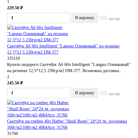
1
229.50 ₽
В корзину
Скетчбук А6 60л Intelligent "Languo.Оливковый" на резинке
12,5*12,5 230гр/м2 DM-377
335119
Купить недорого Скетчбук А6 60л Intelligent "Languo.Оливковый"
на резинке 12,5*12,5 230гр/м2 DM-377. Возможна доставка..
2
245.50 ₽
В корзину
Скетчбук на гребне 40л Hatber "Skull Roses" 24*24 тв. подложка
160г/м2/100г/м2 40Б4Агр_31766
31766