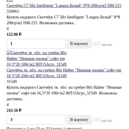
Скетчбук С7 58л Intelligent "Languo.Белый" 8*8 200гр/м2 DM-215
334963
Купить недорого Скетчбук С7 58л Intelligent "Languo.Белый" 8*8
200гр/м2 DM-215. Возможна доставка..
4
122.00 ₽
В корзину
Скетчбук тв. обл. на гребне 80л Hatber "Нежные пионы" софт-тач
16,5*20 100г/м2 80Тт5Агрз_31549
31549
Купить недорого Скетчбук тв. обл. на гребне 80л Hatber "Нежные
пионы" софт-тач 16,5*20 100г/м2 80Тт5Агрз_31549. Возможна
доставка..
4
243.50 ₽
В корзину
Показано с 1 по 23 из 23 (всего 1 страниц)