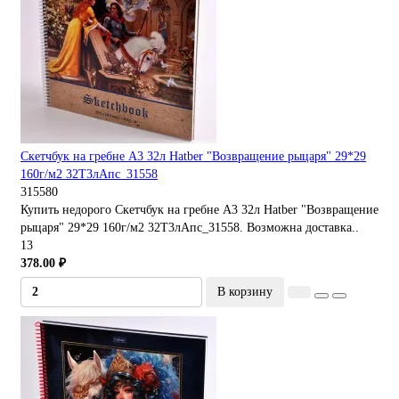
Скетчбук на гребне А3 32л Hatber "Возвращение рыцаря" 29*29
160г/м2 32Т3лАпс_31558
315580
Купить недорого Скетчбук на гребне А3 32л Hatber "Возвращение
рыцаря" 29*29 160г/м2 32Т3лАпс_31558. Возможна доставка..
13
378.00 ₽
В корзину