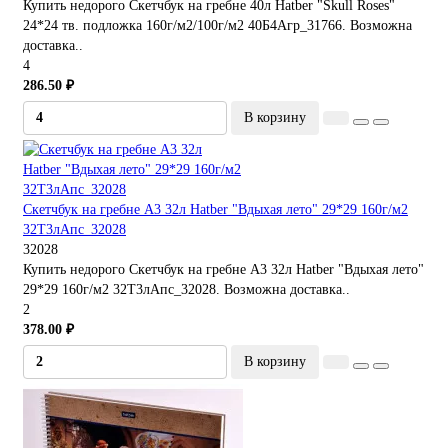
Купить недорого Скетчбук на гребне 40л Hatber "Skull Roses"
24*24 тв. подложка 160г/м2/100г/м2 40Б4Агр_31766. Возможна
доставка..
4
286.50 ₽
В корзину
Скетчбук на гребне А3 32л Hatber "Вдыхая лето" 29*29 160г/м2
32Т3лАпс_32028
32028
Купить недорого Скетчбук на гребне А3 32л Hatber "Вдыхая лето"
29*29 160г/м2 32Т3лАпс_32028. Возможна доставка..
2
378.00 ₽
В корзину