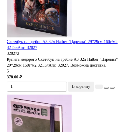
Скетчбук на гребне А3 32л Hatber "Царевна" 29*29см 160г/м2
32Т3лАпс_32027
320272
Купить недорого Скетчбук на гребне А3 32л Hatber "Царевна"
29*29см 160г/м2 32Т3лАпс_32027. Возможна доставка..
5
378.00 ₽
В корзину