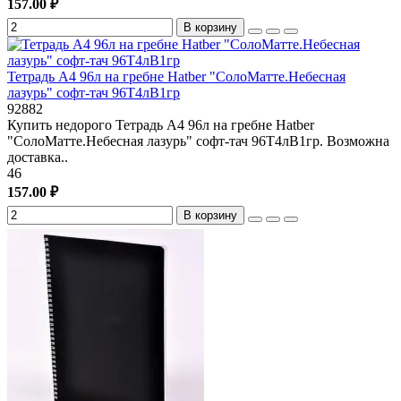
157.00 ₽
В корзину
Тетрадь А4 96л на гребне Hatber "СолоМатте.Небесная
лазурь" софт-тач 96Т4лВ1гр
92882
Купить недорого Тетрадь А4 96л на гребне Hatber
"СолоМатте.Небесная лазурь" софт-тач 96Т4лВ1гр. Возможна
доставка..
46
157.00 ₽
В корзину