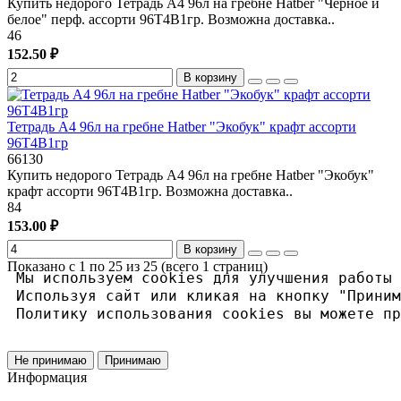
Купить недорого Тетрадь А4 96л на гребне Hatber "Чёрное и
белое" перф. ассорти 96Т4В1гр. Возможна доставка..
46
152.50 ₽
В корзину
Тетрадь А4 96л на гребне Hatber "Экобук" крафт ассорти
96Т4В1гр
66130
Купить недорого Тетрадь А4 96л на гребне Hatber "Экобук"
крафт ассорти 96Т4В1гр. Возможна доставка..
84
153.00 ₽
В корзину
Показано с 1 по 25 из 25 (всего 1 страниц)
Мы используем cookies для улучшения работы 
Используя сайт или кликая на кнопку "Приним
Политику использования cookies вы можете пр
Не принимаю
Принимаю
Информация