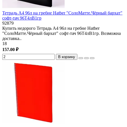
Тетрадь А4 96л на гребне Hatber "СолоМатте.Чёрный бархат"
софт-тач 96Т4лВ1гр
92879
Купить недорого Тетрадь А4 96л на гребне Hatber
"СолоМатте.Чёрный бархат" софт-тач 96Т4лВ1гр. Возможна
доставка..
18
157.00 ₽
В корзину