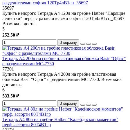
разделителями софтач 120Тр4лB1сп_35697
35697
Купить недорого Тетрадь А4 120л на гребне Hatber "Парящие
лепестки" перф. с разделителями софтач 120Тр4лB1сп_35697.
Возможна доста..
5
252.50 ₽
В корзину
Тетрадь А4 200л на гребне пластиковая обложка Basir "Офис"
с разделителями МС-7730
77301
Купить недорого Тетрадь А4 200л на гребне пластиковая
обложка Basir "Офис" с разделителями МС-7730. Возможна
доставка..
6
533.50 ₽
В корзину
Тетрадь А4 80л на гребне Hatber "Калейдоскоп моментов"
перф. ассорти 80Т4В1гр
83174