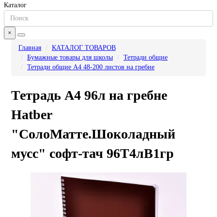
Каталог
×
Главная
КАТАЛОГ ТОВАРОВ
Бумажные товары для школы
Тетради общие
Тетради общие А4 48-200 листов на гребне
Тетрадь А4 96л на гребне
Hatber
"СолоМатте.Шоколадный
мусс" софт-тач 96Т4лВ1гр